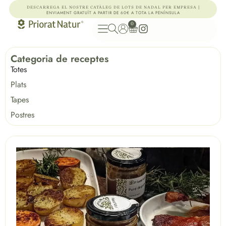
|
DESCARREGA EL NOSTRE CATÀLEG DE LOTS DE NADAL PER EMPRESA
ENVIAMENT GRATUÏT A PARTIR DE 60€ A TOTA LA PENÍNSULA
0
Categoria de receptes
Totes
Plats
Tapes
Postres