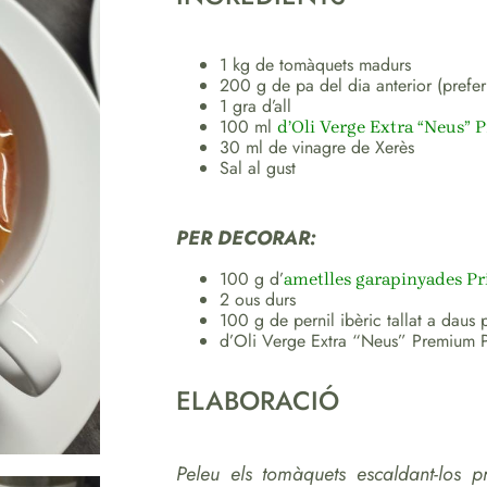
1 kg de tomàquets madurs
200 g de pa del dia anterior (prefe
1 gra d’all
100 ml
d’Oli Verge Extra “Neus” 
30 ml de vinagre de Xerès
Sal al gust
PER DECORAR:
100 g d’
ametlles garapinyades Pr
2 ous durs
100 g de pernil ibèric tallat a daus p
d’Oli Verge Extra “Neus” Premium P
ELABORACIÓ
Peleu els tomàquets escaldant-los pr