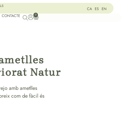
ALS
CA
ES
EN
0
CONTACTE
ametlles
iorat Natur
rejo amb ametlles
breix com de fàcil és