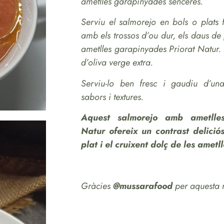
ametlles garapinyades senceres.
Serviu el salmorejo en bols o plats
amb els trossos d’ou dur, els daus de 
ametlles garapinyades Priorat Natur.
d’oliva verge extra.
Serviu-lo ben fresc i gaudiu d’un
sabors i textures.
Aquest salmorejo amb ametlles
Natur ofereix un contrast delició
plat i el cruixent dolç de les ametll
Gràcies
@mussarafood
per aquesta r