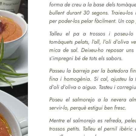
forma de creu a la base dels tomàque
bullent durant 30 segons. Traieu-los
per poder-los pelar fàcilment. Un cop pe
Talleu el pa a trossos i poseu-lo
tomàquets pelats, l’all, l’oli d’oliva 
mica de sal. Deixeu-ho reposar uns 
s’impregni bé de tots els sabors.
Passeu la barreja per la batedora fi
fina i homogènia. Si cal, ajusteu l
d’oli d’oliva o aigua. Tasteu i corregiu
Poseu el salmorejo a la nevera a
servir-lo, perquè estigui ben fresc.
Mentre el salmorejo es refreda, peleu
trossos petits. Talleu el pernil ibèric