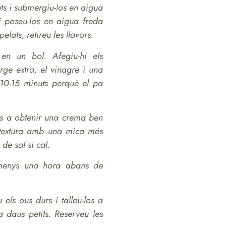
ts i submergiu-los en aigua
 i poseu-los en aigua freda
lats, retireu les llavors.
 en un bol. Afegiu-hi els
verge extra, el vinagre i una
10-15 minuts perquè el pa
ns a obtenir una crema ben
a textura amb una mica més
 de sal si cal.
lmenys una hora abans de
 els ous durs i talleu-los a
 a daus petits. Reserveu les