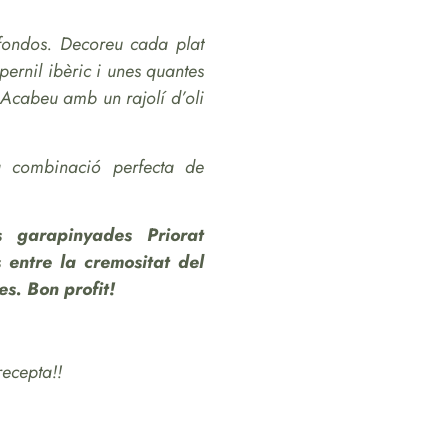
 fondos. Decoreu cada plat
pernil ibèric i unes quantes
 Acabeu amb un rajolí d’oli
a combinació perfecta de
 garapinyades Priorat
s entre la cremositat del
es. Bon profit!
ecepta!!