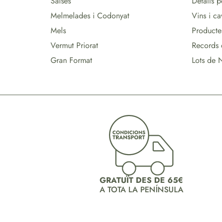
Salses
Detalls 
Melmelades i Codonyat
Vins i ca
Mels
Producte
Vermut Priorat
Records 
Gran Format
Lots de 
GRATUÏT DES DE 65€
A TOTA LA PENÍNSULA