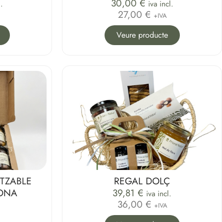
30,00
€
l.
iva incl.
27,00 €
+IVA
Veure producte
ITZABLE
REGAL DOLÇ
ONA
39,81
€
iva incl.
36,00 €
+IVA