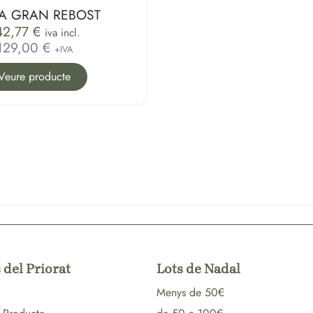
A GRAN REBOST
42,77
€
iva incl.
129,00 €
+IVA
Veure producte
 del Priorat
Lots de Nadal
Menys de 50€