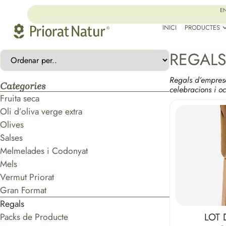
EN
INICI
PRODUCTES
REGAL
Regals d’empresa
Categories
celebracions i oc
Fruita seca
Oli d’oliva verge extra
Olives
Salses
Melmelades i Codonyat
Mels
Vermut Priorat
Gran Format
Regals
LOT 
Packs de Producte