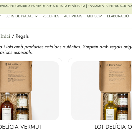
VIAMENT GRATUÏT A PARTIR DE 65€ A TOTA LA PENÍNSULA | ENVIAMENTS INTERNACION
LOTS DE NADAL
RECEPTES
ACTIVITATS
QUI SOM
ELABORACIÓ
S
/ Regals
Inici
 i lots amb productes catalans autèntics. Sorprèn amb regals origin
asions especials.
DELÍCIA VERMUT
LOT DELÍCIA O