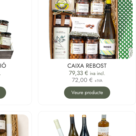
IÓ
CAIXA REBOST
79,33
€
.
iva incl.
72,00 €
+IVA
Veure producte