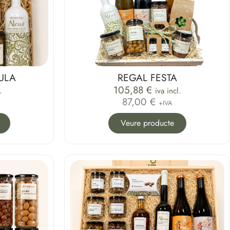
ULA
REGAL FESTA
105,88
€
.
iva incl.
87,00 €
+IVA
Veure producte