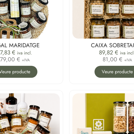
AL MARIDATGE
CAIXA SOBRETA
87,83
€
89,82
€
iva incl.
iva incl
79,00 €
81,00 €
+IVA
+IVA
Veure producte
Veure producte