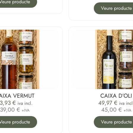
Veure producte
Veure producte
AIXA VERMUT
CAIXA D’OLI
3,93
€
49,97
€
iva incl.
iva incl
39,00 €
45,00 €
+IVA
+IVA
Veure producte
Veure producte