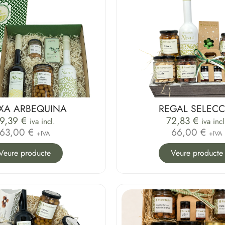
XA ARBEQUINA
REGAL SELECC
9,39
€
72,83
€
iva incl.
iva incl
63,00 €
66,00 €
+IVA
+IVA
Veure producte
Veure producte