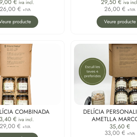
9,00
€
29,50
€
iva incl.
iva inc
26,00 €
26,00 €
+IVA
+IVA
Veure producte
Veure producte
ELÍCIA COMBINADA
DELÍCIA PERSONAL
3,40
€
AMETLLA MARC
iva incl.
29,00 €
35,60
€
+IVA
33,00 €
+IVA