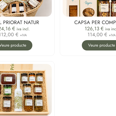
L PRIORAT NATUR
CAPSA PER COMP
24,16
€
126,13
€
iva incl.
iva inc
112,00 €
114,00 €
+IVA
+IVA
Veure producte
Veure producte