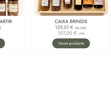
ARTIR
CAIXA BRINDIS
129,51
€
l.
iva incl.
107,00 €
+IVA
Veure producte