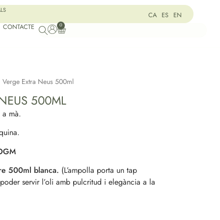
ALS
CA
ES
EN
0
CONTACTE
i Verge Extra Neus 500ml
 NEUS 500ML
a a mà.
quina.
o OGM
dre 500ml blanca.
(L’ampolla porta un tap
poder servir l’oli amb pulcritud i elegància a la