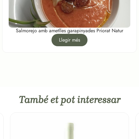
Salmorejo amb ametlles garapinyades Priorat Natur
Llegir més
També et pot interessar