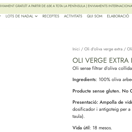
VIAMENT GRATUÏT A PARTIR DE 65€ A TOTA LA PENÍNSULA | ENVIAMENTS INTERNACION
LOTS DE NADAL
RECEPTES
ACTIVITATS
QUI SOM
ELABORACIÓ
Inici
/
Oli d'oliva verge extra
/ Ol
OLI VERGE EXTRA
Oli sense filtrar d’oliva collid
Ingredients
: 100% oliva arbe
Producte sense gluten. N
Presentació: Ampolla de vi
dosificador i antigoteig per a 
taula).
Vida útil
: 18 mesos.