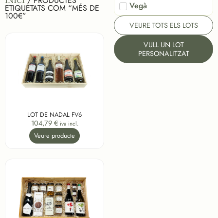
/ PRODUCTES
INICI
Vegà
ETIQUETATS COM “MÉS DE
100€”
VEURE TOTS ELS LOTS
VULL UN LOT
PERSONALITZAT
LOT DE NADAL FV6
104,79
€
iva incl.
Veure producte