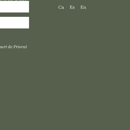
Ca
Es
En
part de Priorat