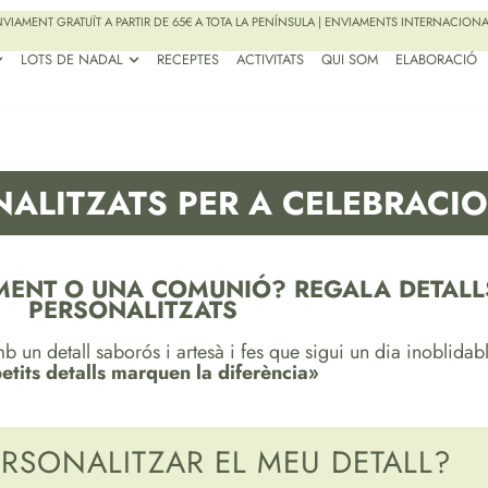
VIAMENT GRATUÏT A PARTIR DE 65€ A TOTA LA PENÍNSULA | ENVIAMENTS INTERNACION
LOTS DE NADAL
RECEPTES
ACTIVITATS
QUI SOM
ELABORACIÓ
NALITZATS PER A CELEBRACI
MENT O UNA COMUNIÓ? REGALA DETALLS
PERSONALITZATS
b un detall saborós i artesà i fes que sigui un dia inoblidabl
petits detalls marquen la diferència»
RSONALITZAR EL MEU DETALL?