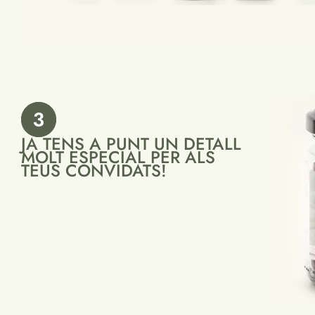
JA TENS A PUNT UN DETALL
MOLT ESPECIAL PER ALS
TEUS CONVIDATS!