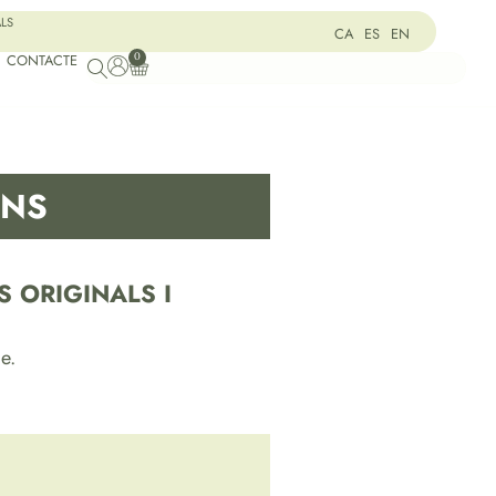
ALS
CA
ES
EN
0
CONTACTE
ONS
 ORIGINALS I
e.