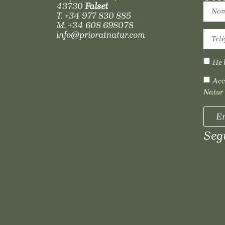
43730
Falset
T.
+34 977 830 885
M.
+34 608 698078
info@prioratnatur.com
He l
Acc
Natur
En
Seg