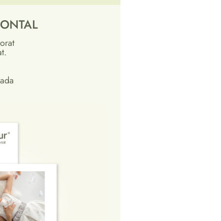
FRONTAL
orat
t.
zada