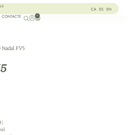
ALS
CA
ES
EN
0
CONTACTE
e Nadal FV5
V5
t)
0ml