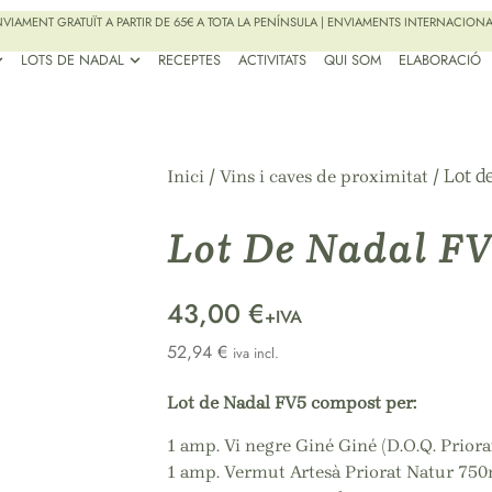
VIAMENT GRATUÏT A PARTIR DE 65€ A TOTA LA PENÍNSULA | ENVIAMENTS INTERNACION
LOTS DE NADAL
RECEPTES
ACTIVITATS
QUI SOM
ELABORACIÓ
/
/ Lot d
Inici
Vins i caves de proximitat
Lot De Nadal F
43,00 €
+IVA
52,94
€
iva incl.
Lot de Nadal FV5 compost per:
1 amp. Vi negre Giné Giné (D.O.Q. Priora
1 amp. Vermut Artesà Priorat Natur 75