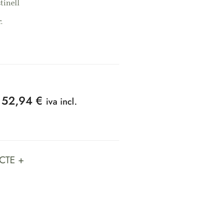
tinell
.
52,94
€
iva incl.
CTE +