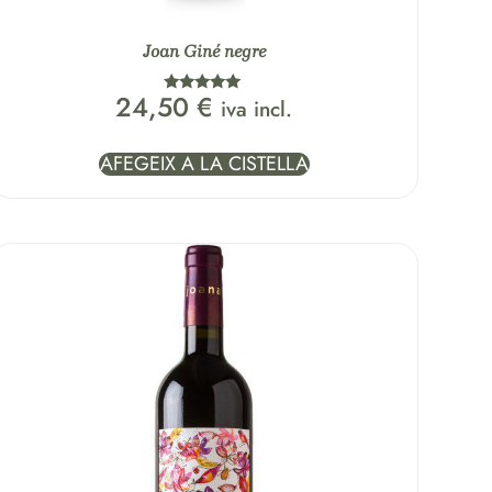
Joan Giné negre
24,50
€
iva incl.
Puntuat amb
5.00
de 5
AFEGEIX A LA CISTELLA