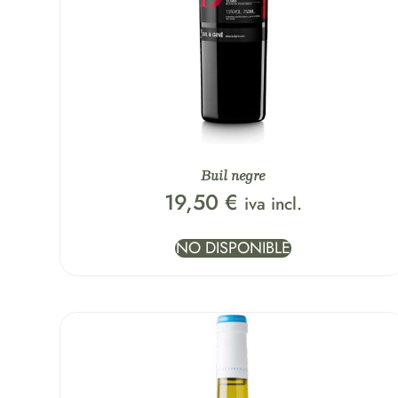
Buil negre
19,50
€
iva incl.
NO DISPONIBLE