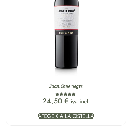
Joan Giné negre
24,50
€
iva incl.
Puntuat amb
5.00
de 5
AFEGEIX A LA CISTELLA