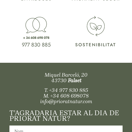
977 830 885
SOSTENIBILITAT
Miquel Barceló, 20
43730
Falset
T.
+34 977 830 885
M.
+34 608 698078
info@prioratnatur.com
T’AGRADARIA ESTAR AL DIA DE
PRIORAT NATUR?