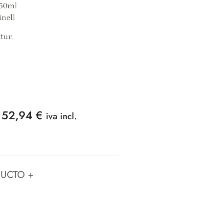
750ml
inell
tur.
52,94
€
iva incl.
DUCTO +