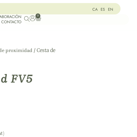
CA
ES
EN
0
LABORACIÓN
CONTACTO
/ Cesta de
 de proximidad
ad FV5
t)