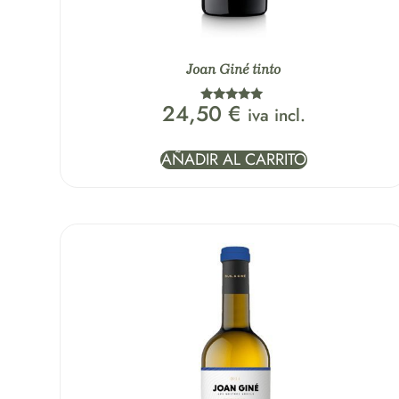
Joan Giné tinto
24,50
€
iva incl.
Valorado
con
5.00
de 5
AÑADIR AL CARRITO