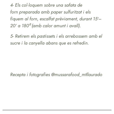
4- Els col·loquem sobre una safata de
forn preparada amb paper sulfuritzat i els
fiquem al forn, escalfat prèviament, durant 15′–
20‘ a 180⁰ (amb calor amunt i avall).
5- Retirem els pastissets i els arrebossem amb el
sucre i la canyella abans que es refredin.
Recepta i fotografies @mussarafood_mtllaurado