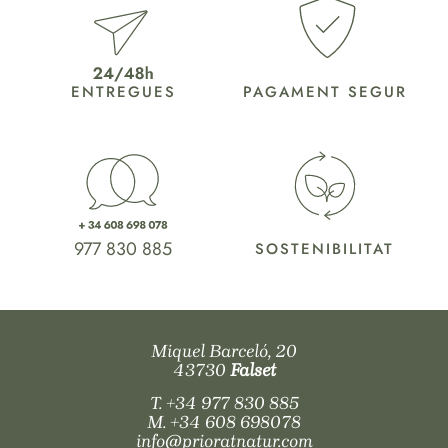
ENTREGUES
PAGAMENT SEGUR
977 830 885
SOSTENIBILITAT
Miquel Barceló, 20
43730
Falset
T.
+34 977 830 885
M.
+34 608 698078
info@prioratnatur.com