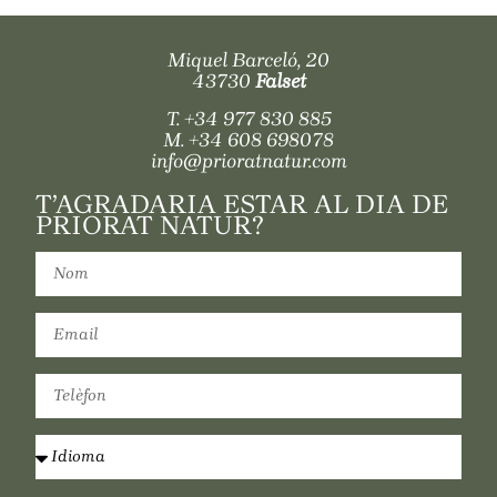
Miquel Barceló, 20
43730
Falset
T.
+34 977 830 885
M.
+34 608 698078
info@prioratnatur.com
T’AGRADARIA ESTAR AL DIA DE
PRIORAT NATUR?