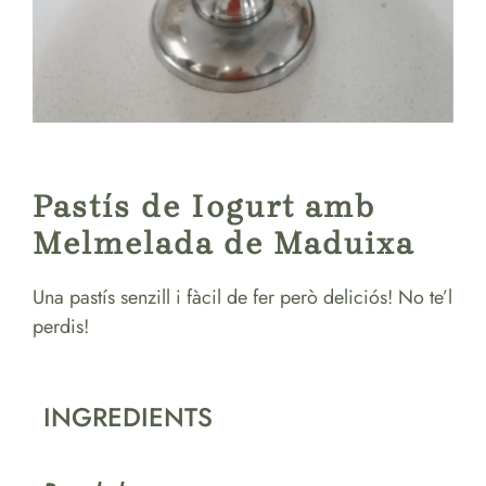
Pastís de Iogurt amb
Melmelada de Maduixa
Una pastís senzill i fàcil de fer però deliciós! No te’l
perdis!
INGREDIENTS