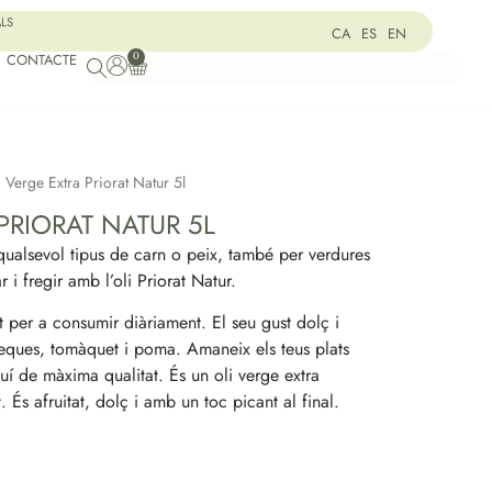
ALS
CA
ES
EN
0
CONTACTE
 Verge Extra Priorat Natur 5l
PRIORAT NATUR 5L
alsevol tipus de carn o peix, també per verdures
 i fregir amb l’oli Priorat Natur.
nt per a consumir diàriament. El seu gust dolç i
 seques, tomàquet i poma. Amaneix els teus plats
uí de màxima qualitat. És un oli verge extra
. És afruitat, dolç i amb un toc picant al final.