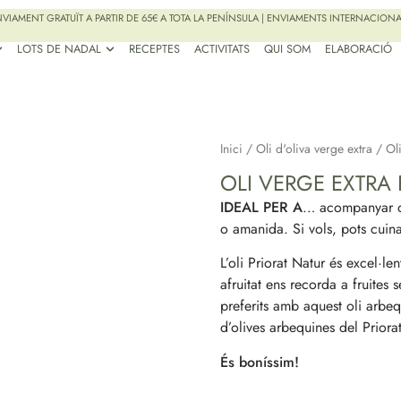
VIAMENT GRATUÏT A PARTIR DE 65€ A TOTA LA PENÍNSULA | ENVIAMENTS INTERNACION
LOTS DE NADAL
RECEPTES
ACTIVITATS
QUI SOM
ELABORACIÓ
Inici
/
Oli d'oliva verge extra
/ Oli
OLI VERGE EXTRA 
IDEAL PER A
… acompanyar qu
o amanida. Si vols, pots cuinar
L’oli Priorat Natur és excel·le
afruitat ens recorda a fruites
preferits amb aquest oli arbeq
d’olives arbequines del Priorat
És boníssim!