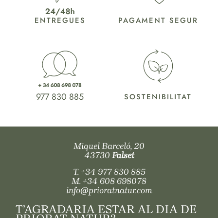
ENTREGUES
PAGAMENT SEGUR
977 830 885
SOSTENIBILITAT
Miquel Barceló, 20
43730
Falset
T.
+34 977 830 885
M.
+34 608 698078
info@prioratnatur.com
T’AGRADARIA ESTAR AL DIA DE