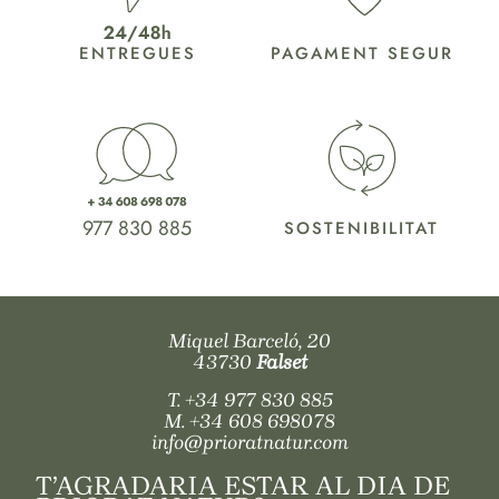
ENTREGUES
PAGAMENT SEGUR
977 830 885
SOSTENIBILITAT
Miquel Barceló, 20
43730
Falset
T.
+34 977 830 885
M.
+34 608 698078
info@prioratnatur.com
T’AGRADARIA ESTAR AL DIA DE