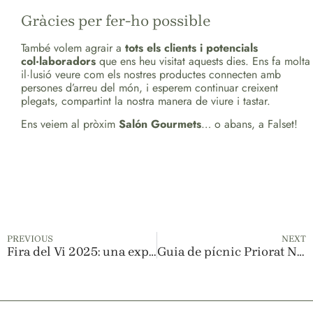
Gràcies per fer-ho possible
També volem agrair a
tots els clients i potencials
col·laboradors
que ens heu visitat aquests dies. Ens fa molta
il·lusió veure com els nostres productes connecten amb
persones d’arreu del món, i esperem continuar creixent
plegats, compartint la nostra manera de viure i tastar.
Ens veiem al pròxim
Salón Gourmets
… o abans, a Falset!
PREVIOUS
NEXT
Fira del Vi 2025: una experiència amb els sentits
Guia de pícnic Priorat Natur: sabors per compartir