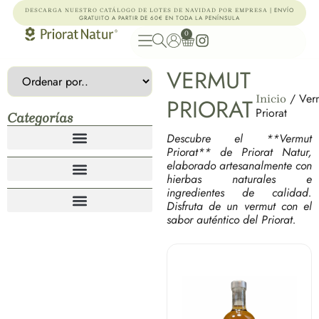
| ENVÍO
DESCARGA NUESTRO CATÁLOGO DE LOTES DE NAVIDAD POR EMPRESA
GRATUITO A PARTIR DE 60€ EN TODA LA PENÍNSULA
0
VERMUT
/ Ver
Inicio
PRIORAT
Priorat
Categorías
Descubre el **Vermut
Priorat** de Priorat Natur,
Aceite de oliva virgen extra
Mermeladas y membrillo
elaborado artesanalmente con
hierbas naturales e
ingredientes de calidad.
Detalles personalizados para celebraciones
Detalles personalizados para empresas
Disfruta de un vermut con el
sabor auténtico del Priorat.
Vinos y cavas de proximidad
Productos de proximidad