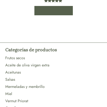
Valorado
1
Añadir al carrito
con
5.00
de 5 en
base a
valoración
de un
cliente
Categorías de productos
Frutos secos
Aceite de oliva virgen extra
Aceitunas
Salsas
Mermeladas y membrillo
Miel
Vermut Priorat