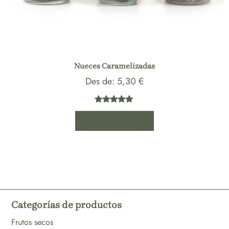
Nueces Caramelizadas
Des de:
5,30
€
Valorado
2
Escoge formato
con
5.00
de 5 en
base a
valoraciones
de
clientes
Categorías de productos
Frutos secos