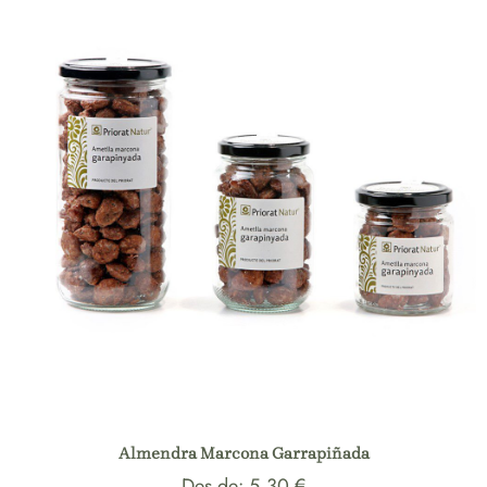
de
clientes
Almendra Marcona Garrapiñada
Des de:
5,30
€