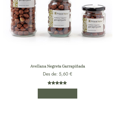
Avellana Negreta Garrapiñada
Des de:
5,60
€
Valorado
2
Escoge formato
con
5.00
de 5 en
base a
valoraciones