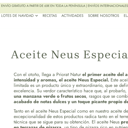
ENVÍO GRATUITO A PARTIR DE 65€ EN TODA LA PENÍNSULA | ENVÍOS INTERNACIONALES
LOTES DE NAVIDAD
RECETAS
ACTIVIDADES
SOBRE NOSOTROS
E
Aceite Neus Especia
Con el otoño, llega a Priorat Natur
el primer aceite del 
intensidad y aromas, el aceite Neus Especial.
Este acei
limitada es un producto único y extraordinario, que se defi
excelencia. Su verdor característico hace que, al probarlo,
una manzana verde o frutos secos
, rasgos que se comb
acabado de notas dulces y un toque picante propio d
Tanto en el aceite Neus Especial como en nuestro aceite de
excepcionalidad de estos productos radica tanto en el terr
técnica que se sigue para su obtención. El aceite Neus
pro
en terrazas de pizarra
, un tipo de pizarra rico en nutrien