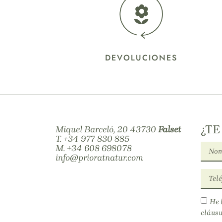
DEVOLUCIONES
¿TE
Miquel Barceló, 20 43730
Falset
T.
+34 977 830 885
M.
+34 608 698078
info@prioratnatur.com
He 
cláusu