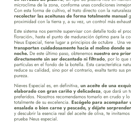
microclima de la zona, conforma unas condiciones inmejorab
Con esta forma de cultivo, el trato directo con la naturalez
recolectar las aceitunas de forma totalmente manual
g
proximidad con la tierra y, a su vez, un control más exhaust
Este sistema nos permite supervisar con detalle todo el proc
floración-, hasta el punto de maduración óptimo para la co
Neus Especial, tiene lugar a principios de octubre . Una ve
transportan cuidadosamente hacia el molino donde se
noche.
De este último paso, obtenemos
nuestro oro prior
directamente sin ser decantado ni filtrado
, por lo que
partículas en el fondo de la botella. Esta característica na
reduce su calidad, sino por el contrario, exalta tanto sus 
pureza.
Nieves Especial es, en definitiva,
un aceite de una exquis
elaborado con gran cariño y delicadeza
, que dará un 
preferidos. Nosotros recomendamos tomarlo en crudo y lo a
totalmente de su excelencia.
Escógelo para acompañar u
ensalada o bien carne y pescado, y déjate sorprende
y descubrir la esencia real del aceite de oliva, te invitam
prueba Neus especial.