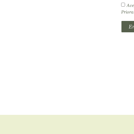
Ace
Priora
En