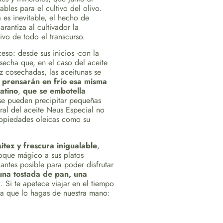
les para el cultivo del olivo.
a es inevitable, el hecho de
arantiza al cultivador la
ivo de todo el transcurso.
eso: desde sus inicios -con la
secha que, en el caso del aceite
z cosechadas, las aceitunas se
 prensarán en frío esa misma
atino
,
que se embotella
 se pueden precipitar pequeñas
tural del aceite Neus Especial no
propiedades oleicas como su
itez y frescura inigualable
,
toque mágico a sus platos
ntes posible para poder disfrutar
na tostada de pan, una
r
. Si te apetece viajar en el tiempo
os a que lo hagas de nuestra mano: