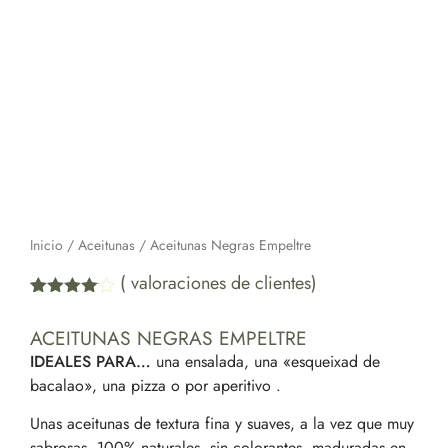
Inicio
/
Aceitunas
/ Aceitunas Negras Empeltre
(
valoraciones de clientes)
Valorado
1
con
4.00
ACEITUNAS NEGRAS EMPELTRE
de 5 en
base a
IDEALES PARA…
una ensalada, una «esqueixad de
valoración
bacalao», una pizza o por aperitivo .
de un
cliente
Unas aceitunas de textura fina y suaves, a la vez que muy
sabrosas. 100% naturales, sin colorantes, maduradas en