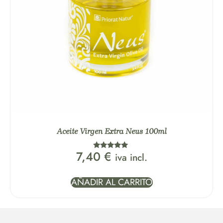
Aceite Virgen Extra Neus 100ml
7,40
€
iva incl.
Valorado
con
5.00
de 5
AÑADIR AL CARRITO