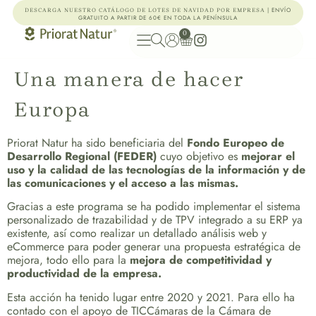
| ENVÍO
DESCARGA NUESTRO CATÁLOGO DE LOTES DE NAVIDAD POR EMPRESA
GRATUITO A PARTIR DE 60€ EN TODA LA PENÍNSULA
0
Una manera de hacer
Europa
Priorat Natur ha sido beneficiaria del
Fondo Europeo de
Desarrollo Regional (FEDER)
cuyo objetivo es
mejorar el
uso y la calidad de las tecnologías de la información y de
las comunicaciones y el acceso a las mismas.
Gracias a este programa se ha podido implementar el sistema
personalizado de trazabilidad y de TPV integrado a su ERP ya
existente, así como realizar un detallado análisis web y
eCommerce para poder generar una propuesta estratégica de
mejora, todo ello para la
mejora de competitividad y
productividad de la empresa.
Esta acción ha tenido lugar entre 2020 y 2021. Para ello ha
contado con el apoyo de TICCámaras de la Cámara de